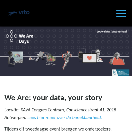
Skip to main content
Gedetecteerde tijdzone
Toggl
VITO
OK
We Are: your data, your story
Locatie: KAVA Congres Centrum, Consciencestraat 41, 2018
Antwerpen.
Lees hier meer over de bereikbaarheid.
Tijdens dit tweedaagse event brengen we onderzoekers,